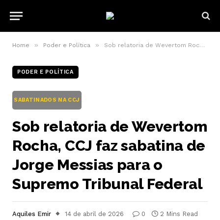
»
»
Home
Poder e Política
Sob relatoria de Wevertom Rocha, CCJ faz sabatina de Jorge Messias para o Supremo Tribunal Federal
PODER E POLÍTICA
SABATINADOS NA CCJ
Sob relatoria de Wevertom
Rocha, CCJ faz sabatina de
Jorge Messias para o
Supremo Tribunal Federal
Aquiles Emir
14 de abril de 2026
0
2 Mins Read