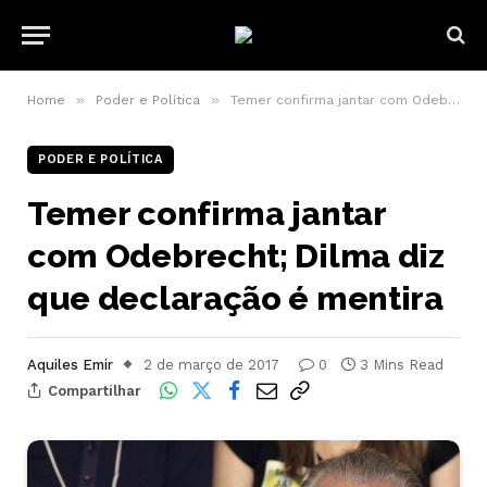
»
»
Home
Poder e Política
Temer confirma jantar com Odebrecht; Dilma diz que declaração é mentira
PODER E POLÍTICA
Temer confirma jantar
com Odebrecht; Dilma diz
que declaração é mentira
Aquiles Emir
2 de março de 2017
0
3 Mins Read
Compartilhar