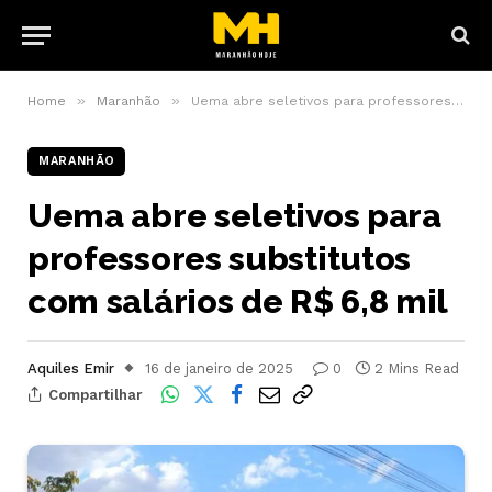
»
»
Home
Maranhão
Uema abre seletivos para professores substitutos com salários de R$ 6,8 mil
MARANHÃO
Uema abre seletivos para
professores substitutos
com salários de R$ 6,8 mil
Aquiles Emir
16 de janeiro de 2025
0
2 Mins Read
Compartilhar