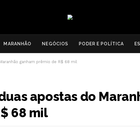
MARANHÃO
NEGÓCIOS
PODER E POLÍTICA
E
Maranhão ganham prêmio de R$ 68 mil
duas apostas do Maran
$ 68 mil