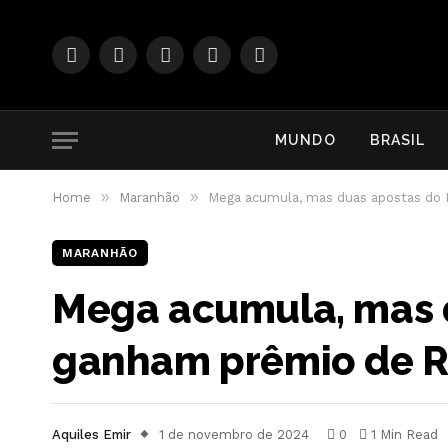
Facebook
Instagram
YouTube
WhatsApp
RSS
MUNDO
BRASIL
»
»
Home
Maranhão
Mega acumula, mas duas apostas do 
MARANHÃO
Mega acumula, mas 
ganham prêmio de R
Aquiles Emir
1 de novembro de 2024
0
1 Min Read