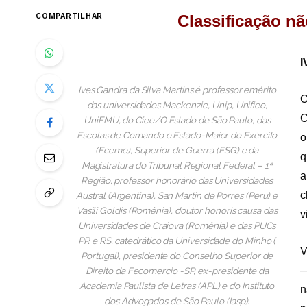
COMPARTILHAR
Classificação nã
I
Ives Gandra da Silva Martins é professor emérito
O
das universidades Mackenzie, Unip, Unifieo,
C
UniFMU, do Ciee/O Estado de São Paulo, das
Escolas de Comando e Estado-Maior do Exército
o
(Eceme), Superior de Guerra (ESG) e da
q
Magistratura do Tribunal Regional Federal – 1ª
a
Região, professor honorário das Universidades
c
Austral (Argentina), San Martin de Porres (Peru) e
Vasili Goldis (Romênia), doutor honoris causa das
v
Universidades de Craiova (Romênia) e das PUCs
PR e RS, catedrático da Universidade do Minho (
V
Portugal), presidente do Conselho Superior de
—
Direito da Fecomercio -SP, ex-presidente da
Academia Paulista de Letras (APL) e do Instituto
n
dos Advogados de São Paulo (Iasp).