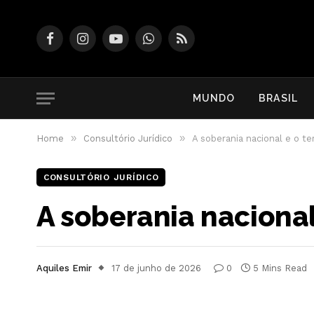
Facebook
Instagram
YouTube
WhatsApp
RSS
MUNDO
BRASIL
»
»
Home
Consultório Jurídico
A soberania nacional e o te
CONSULTÓRIO JURÍDICO
A soberania nacional
Aquiles Emir
17 de junho de 2026
0
5 Mins Read