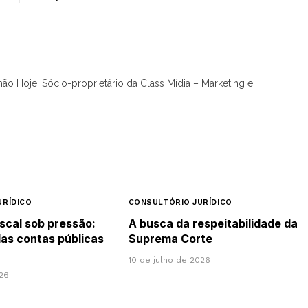
hão Hoje. Sócio-proprietário da Class Mídia – Marketing e
URÍDICO
CONSULTÓRIO JURÍDICO
scal sob pressão:
A busca da respeitabilidade da
das contas públicas
Suprema Corte
10 de julho de 2026
026