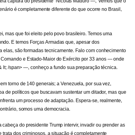
ela captura do presidente Nicolás Maduro —, vemos que o
enário é completamente diferente do que ocorre no Brasil,
, mas que foi eleito pelo povo brasileiro. Temos uma
undo. E temos Forças Armadas que, apesar dos
ra elas, são formadas tecnicamente. Falo com conhecimento
e Comando e Estado-Maior do Exército por 33 anos — onde
o& lt; /span> —, conheço a fundo sua preparação técnica.
 em torno de 140 generais; a Venezuela, por sua vez,
opa de políticos que buscavam sustentar um ditador, mas que
enfrenta um processo de adaptação. Espera-se, realmente,
contrário, somos uma democracia.
cabeça do presidente Trump intervir, invadir ou prender as
 trata dos criminosos, a situação é completamente