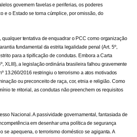
alelos governem favelas e periferias, os poderes
o e o Estado se torna cúmplice, por omissão, do
o, qualquer tentativa de enquadrar o PCC como organização
arantia fundamental da estrita legalidade penal (Art. 5º,
strito para a tipificação de condutas. Embora a Carta
, XLIII), a legislação ordinária brasileira falhou gravemente
 nº 13.260/2016 restringiu o terrorismo a atos motivados
minação ou preconceito de raça, cor, etnia e religião. Como
mínio te rritorial, as condutas não preenchem os requisitos
sso Nacional. A passividade governamental, fantasiada de
incompetência em desenhar uma política de segurança
o se apequena, o terrorismo doméstico se agiganta. A