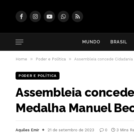
Facebook
Instagram
YouTube
WhatsApp
RSS
MUNDO
BRASIL
»
»
Home
Poder e Política
Assembleia concede Cidadania
PODER E POLÍTICA
Assembleia concede
Medalha Manuel Bec
Aquiles Emir
21 de setembro de 2023
0
3 Mins R