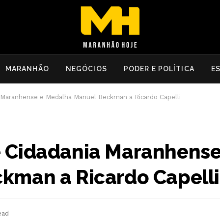
MARANHÃO
NEGÓCIOS
PODER E POLÍTICA
E
 Maranhense e Medalha Manuel Beckman a Ricardo Capelli
 Cidadania Maranhense
kman a Ricardo Capelli
ead