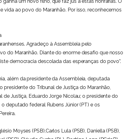
ganha um novo filho, que faz jus a estas honrarias. O
de vida ao povo do Maranhão. Por isso, reconhecemos
a
ranhenses. Agradeço à Assembleia pelo
ovo do Maranhão. Diante do enorme desafio que nosso
xiste democracia descolada das esperanças do povo”.
ia, além da presidente da Assembleia, deputada
o presidente do Tribunal de Justiça do Maranhão,
 de Justiça, Eduardo Jorge Nicolau; o presidente do
 o deputado federal Rubens Júnior (PT) e os
ereira.
ésio Moyses (PSB),Carlos Lula (PSB), Daniella (PSB),