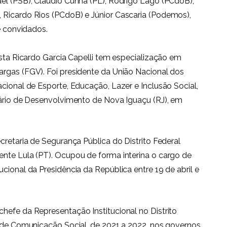
el (PSB), Cláudio Cunha (PL), Rodrigo Lago (PCdoB),
 Ricardo Rios (PCdoB) e Júnior Cascaria (Podemos),
e convidados.
lista Ricardo Garcia Capelli tem especialização em
argas (FGV). Foi presidente da União Nacional dos
cional de Esporte, Educação, Lazer e Inclusão Social,
tário de Desenvolvimento de Nova Iguaçu (RJ), em
cretaria de Segurança Pública do Distrito Federal
ente Lula (PT). Ocupou de forma interina o cargo de
cional da Presidência da República entre 19 de abril e
hefe da Representação Institucional no Distrito
o de Comunicação Social, de 2021 a 2022, nos governos