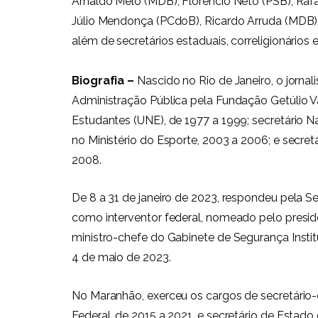
Arnaldo Melo (MDB), Florêncio Neto (PSB), Rafa
Júlio Mendonça (PCdoB), Ricardo Arruda (MDB),
além de secretários estaduais, correligionários 
Biografia –
Nascido no Rio de Janeiro, o jorna
Administração Pública pela Fundação Getúlio V
Estudantes (UNE), de 1977 a 1999; secretário Na
no Ministério do Esporte, 2003 a 2006; e secre
2008.
De 8 a 31 de janeiro de 2023, respondeu pela Se
como interventor federal, nomeado pelo presid
ministro-chefe do Gabinete de Segurança Institu
4 de maio de 2023.
No Maranhão, exerceu os cargos de secretário-c
Federal, de 2015 a 2021, e secretário de Estad