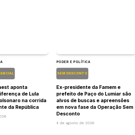
CA
PODER E POLÍTICA
SENCIAL
SEM DESCONTO
aest aponta
Ex-presidente da Famem e
iferença de Lula
prefeito de Paço do Lumiar são
Bolsonaro na corrida
alvos de buscas e apreensões
nte da República
em nova fase da Operação Sem
Desconto
2026
4 de agosto de 2026