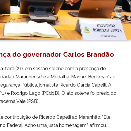
nça do governador Carlos Brandão
ta-feira (21), em sessão solene com a presença do
‘Cidadão Maranhense’ e a Medalha ‘Manuel Beckman’ ao
egurança Pública, jornalista Ricardo Garcia Capelli. A
PL) e Rodrigo Lago (PCdoB). O ato solene foi presidido
racema Vale (PSB).
 contribuição de Ricardo Capelli ao Maranhão. “Ele
rno Federal. Acho uma justa homenagem”, afirmou.