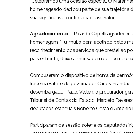
“Celebramos uma ocasião especial. O Maranhão 
homenageado dedicou parte de sua trajetória 
sua significativa contribuição”, assinalou.
Agradecimento –
Ricardo Capelli agradeceu 
homenagem. “Fui muito bem acolhido pelos ma
reconhecimento dos serviços que prestei ao p
país enfrenta, deixo a mensagem de que não e
Compuseram o dispositivo de honra da cerimôn
Iracema Vale, e do governador Carlos Brandão, 
desembargador Paulo Velten; o procurador geral
Tribunal de Contas do Estado, Marcelo Tavares;
deputados estaduais Roberto Costa e Antônio P
Participaram da sessão solene os deputados Ygl