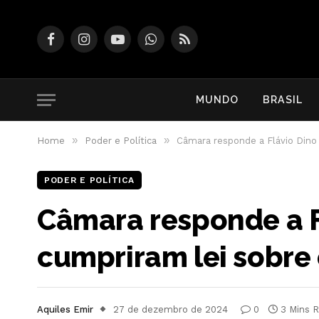
Facebook
Instagram
YouTube
WhatsApp
RSS
MUNDO
BRASIL
»
»
Home
Poder e Política
Câmara responde a Flávio Dino
PODER E POLÍTICA
Câmara responde a Fl
cumpriram lei sobr
Aquiles Emir
27 de dezembro de 2024
0
3 Mins 