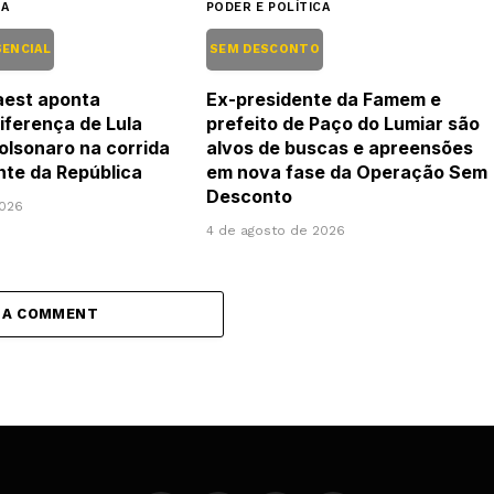
CA
PODER E POLÍTICA
SENCIAL
SEM DESCONTO
aest aponta
Ex-presidente da Famem e
iferença de Lula
prefeito de Paço do Lumiar são
Bolsonaro na corrida
alvos de buscas e apreensões
nte da República
em nova fase da Operação Sem
Desconto
2026
4 de agosto de 2026
 A COMMENT