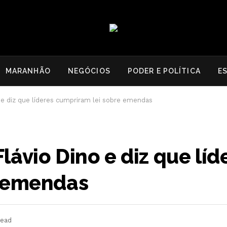
MARANHÃO
NEGÓCIOS
PODER E POLÍTICA
E
 e diz que líderes cumpriram lei sobre emendas
ávio Dino e diz que líd
e emendas
Read