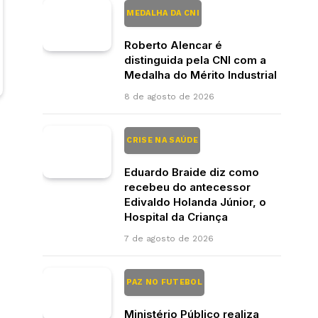
MEDALHA DA CNI
Roberto Alencar é
distinguida pela CNI com a
Medalha do Mérito Industrial
8 de agosto de 2026
CRISE NA SAÚDE
Eduardo Braide diz como
recebeu do antecessor
Edivaldo Holanda Júnior, o
Hospital da Criança
7 de agosto de 2026
PAZ NO FUTEBOL
Ministério Público realiza