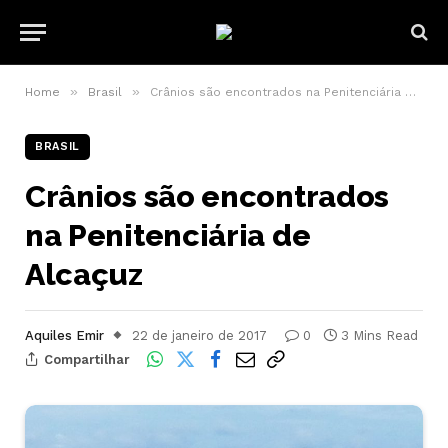
»
»
Home
Brasil
Crânios são encontrados na Penitenciária de Alcaçuz
BRASIL
Crânios são encontrados
na Penitenciária de
Alcaçuz
Aquiles Emir
22 de janeiro de 2017
0
3 Mins Read
Compartilhar