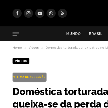
Facebook
Instagram
YouTube
WhatsApp
RSS
MUNDO
BRASIL
»
»
Home
Vídeos
Doméstica torturada por ex-patroa no M
VÍDEOS
VÍTIMA DE AGRESSÃO
Doméstica torturada
queixa-se da perda 