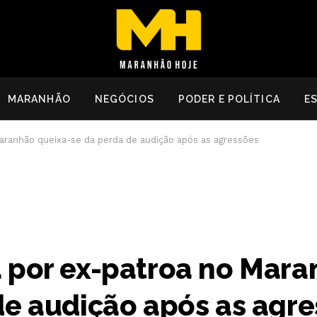
MARANHÃO
NEGÓCIOS
PODER E POLÍTICA
E
aranhão queixa-se da perda de audição após as agressões
 por ex-patroa no Mar
de audição após as agr