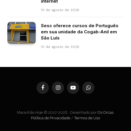
internet
10 de agosto de 2026
Sesc oferece cursos de Português
em sua unidade da Cogab-Anil em
São Luís
10 de agosto de 2026
Facebook
Instagram
YouTube
WhatsApp
Maranhão Hoje © 2017-2026 . Desenhado por
Os Orcas
.
Política de Privacidade
/
Termos de Uso