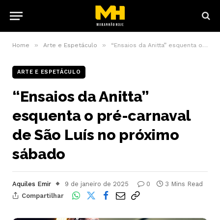
»
»
Home
Arte e Espetáculo
“Ensaios da Anitta” esquenta o pré-carnaval de São Luís no próximo sábado
ARTE E ESPETÁCULO
“Ensaios da Anitta”
esquenta o pré-carnaval
de São Luís no próximo
sábado
Aquiles Emir
9 de janeiro de 2025
0
3 Mins Read
Compartilhar