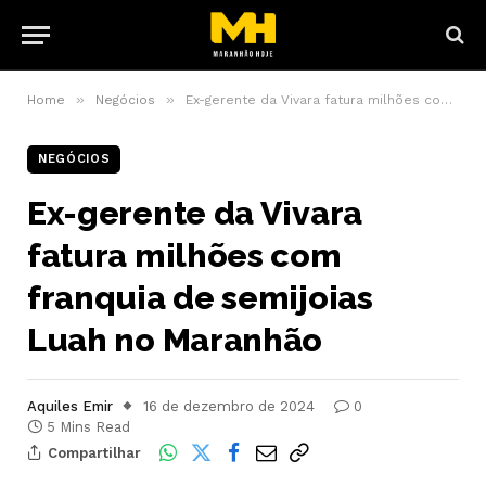
»
»
Home
Negócios
Ex-gerente da Vivara fatura milhões com franquia de semijoias Luah no Maranhão
NEGÓCIOS
Ex-gerente da Vivara
fatura milhões com
franquia de semijoias
Luah no Maranhão
Aquiles Emir
16 de dezembro de 2024
0
5 Mins Read
Compartilhar