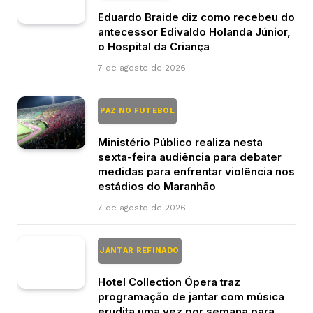
Eduardo Braide diz como recebeu do
antecessor Edivaldo Holanda Júnior,
o Hospital da Criança
7 de agosto de 2026
PAZ NO FUTEBOL
Ministério Público realiza nesta
sexta-feira audiência para debater
medidas para enfrentar violência nos
estádios do Maranhão
7 de agosto de 2026
JANTAR REFINADO
Hotel Collection Ópera traz
programação de jantar com música
erudita uma vez por semana para