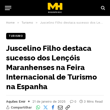
»
»
Home
Turismo
Juscelino Filho destaca sucesso dos Lençóis Maranhenses na Feira Internacional de Turismo na Espanha
TURISMO
Juscelino Filho destaca
sucesso dos Lençóis
Maranhenses na Feira
Internacional de Turismo
na Espanha
Aquiles Emir
21 de janeiro de 2025
0
3 Mins Read
Compartilhar