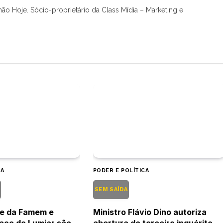
hão Hoje. Sócio-proprietário da Class Mídia – Marketing e
CA
PODER E POLÍTICA
O
SEM SAÍDA
te da Famem e
Ministro Flávio Dino autoriza