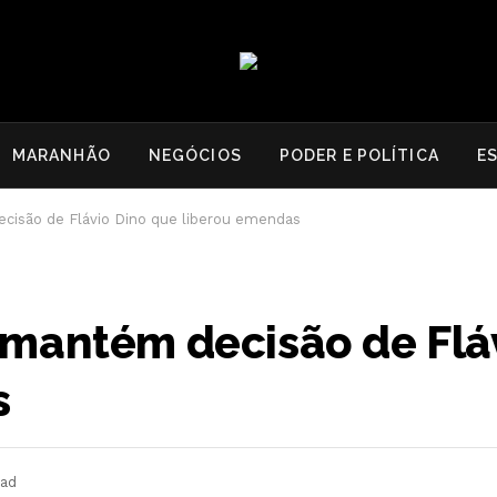
MARANHÃO
NEGÓCIOS
PODER E POLÍTICA
E
cisão de Flávio Dino que liberou emendas
mantém decisão de Flá
s
ead