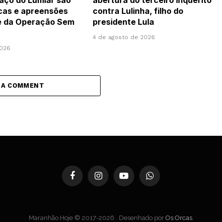
Paço do Lumiar são
abertura do terceiro inquérito
cas e apreensões
contra Lulinha, filho do
e da Operação Sem
presidente Lula
4 de agosto de 2026
2026
 A COMMENT
Facebook
Instagram
YouTube
WhatsApp
Maranhão Hoje © 2017-2026 . Desenhado por
Os Orcas
.