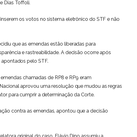
 Dias Toffoli.
 inserem os votos no sistema eletrônico do STF e não
ecidiu que as emendas estão liberadas para
parência e rastreabilidade. A decisão ocorre após
s apontados pelo STF.
s emendas chamadas de RP8 e RP9 eram
o Nacional aprovou uma resolução que mudou as regras
ator para cumprir a determinação da Corte.
 ação contra as emendas, apontou que a decisão
latora original do caso, Flávio Dino assumiu a