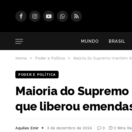
Facebook
Instagram
YouTube
WhatsApp
RSS
MUNDO
BRASIL
»
»
Home
Poder e Política
Maioria do Supremo mantém de
PODER E POLÍTICA
Maioria do Supremo 
que liberou emenda
Aquiles Emir
3 de dezembro de 2024
0
2 Mins R