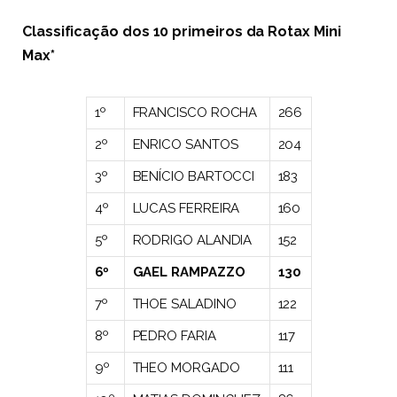
Classificação dos 10 primeiros da Rotax Mini
Max*
1º
FRANCISCO ROCHA
266
2º
ENRICO SANTOS
204
3º
BENÍCIO BARTOCCI
183
4º
LUCAS FERREIRA
160
5º
RODRIGO ALANDIA
152
6º
GAEL RAMPAZZO
130
7º
THOE SALADINO
122
8º
PEDRO FARIA
117
9º
THEO MORGADO
111