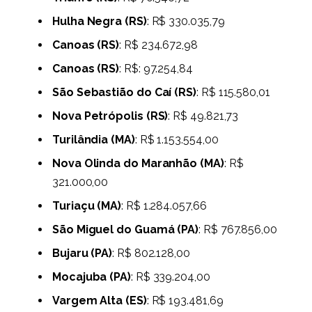
Hulha Negra (RS)
: R$ 330.035,79
Canoas (RS)
: R$ 234.672,98
Canoas (RS)
: R$: 97.254,84
São Sebastião do Caí (RS)
: R$ 115.580,01
Nova Petrópolis (RS)
: R$ 49.821,73
Turilândia (MA)
: R$ 1.153.554,00
Nova Olinda do Maranhão (MA)
: R$
321.000,00
Turiaçu (MA)
: R$ 1.284.057,66
São Miguel do Guamá (PA)
: R$ 767.856,00
Bujaru (PA)
: R$ 802.128,00
Mocajuba (PA)
: R$ 339.204,00
Vargem Alta (ES)
: R$ 193.481,69