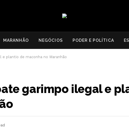
MARANHÃO
NEGÓCIOS
PODER E POLÍTICA
E
al e plantio de maconha no Maranhão
ate garimpo ilegal e pl
ão
ead