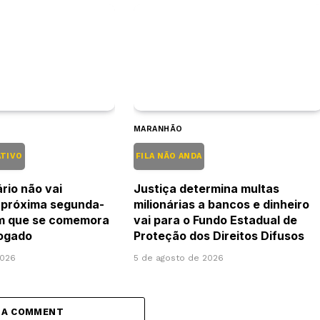
MARANHÃO
ATIVO
FILA NÃO ANDA
rio não vai
Justiça determina multas
 próxima segunda-
milionárias a bancos e dinheiro
em que se comemora
vai para o Fundo Estadual de
vogado
Proteção dos Direitos Difusos
2026
5 de agosto de 2026
 A COMMENT