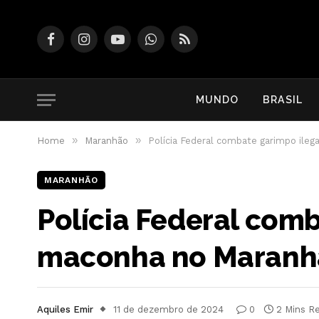
Facebook
Instagram
YouTube
WhatsApp
RSS
MUNDO
BRASIL
»
»
Home
Maranhão
Polícia Federal combate garimpo ileg
MARANHÃO
Polícia Federal comb
maconha no Maranh
Aquiles Emir
11 de dezembro de 2024
0
2 Mins R