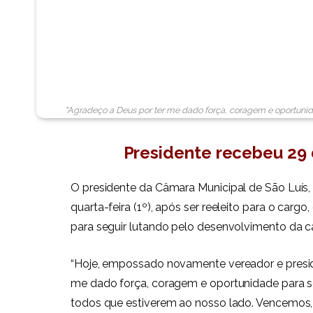
"Agradeço a Deus por ter me dado força, coragem e oportun
Presidente recebeu 29 
O presidente da Câmara Municipal de São Luís, 
quarta-feira (1º), após ser reeleito para o ca
para seguir lutando pelo desenvolvimento da c
“Hoje, empossado novamente vereador e presid
me dado força, coragem e oportunidade para seg
todos que estiverem ao nosso lado. Vencemos, 