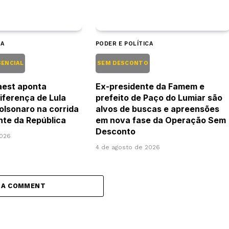
CA
PODER E POLÍTICA
SENCIAL
SEM DESCONTO
aest aponta
Ex-presidente da Famem e
iferença de Lula
prefeito de Paço do Lumiar são
Bolsonaro na corrida
alvos de buscas e apreensões
nte da República
em nova fase da Operação Sem
Desconto
2026
4 de agosto de 2026
 A COMMENT