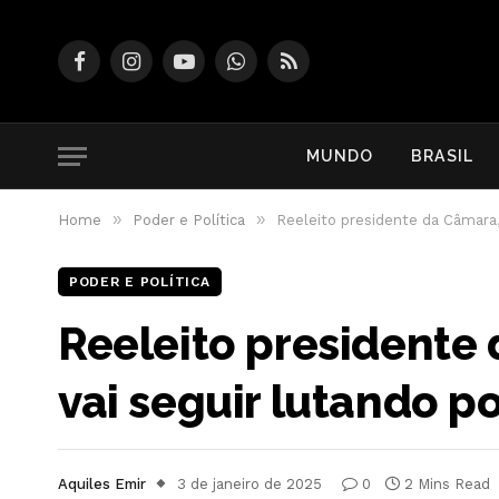
Facebook
Instagram
YouTube
WhatsApp
RSS
MUNDO
BRASIL
»
»
Home
Poder e Política
Reeleito presidente da Câmara, 
PODER E POLÍTICA
Reeleito presidente 
vai seguir lutando po
Aquiles Emir
3 de janeiro de 2025
0
2 Mins Read