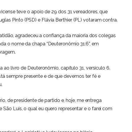
vicense teve o apoio de 29 dos 31 vereadores, que
as Pinto (PSD) e Flávia Berthier (PL) votaram contra.
gratidão, agradeceu a confiança da maioria dos colegas
inda o nome da chapa “Deuteronômio 31:6”, em
oragem.
 ao livro de Deuteronômio, capítulo 31, versículo 6.
á sempre presente e de que devemos ter fé e
u.
rio, de presidente de partido e, hoje, me entrega
São Luís, o qual eu quero representar e o farei com