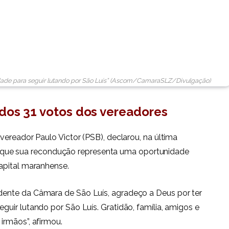
idade para seguir lutando por São Luís” (Ascom/CamaraSLZ/Divulgação)
dos 31 votos dos vereadores
vereador Paulo Victor (PSB), declarou, na última
rgo, que sua recondução representa uma oportunidade
apital maranhense.
ente da Câmara de São Luís, agradeço a Deus por ter
uir lutando por São Luís. Gratidão, família, amigos e
irmãos”, afirmou.