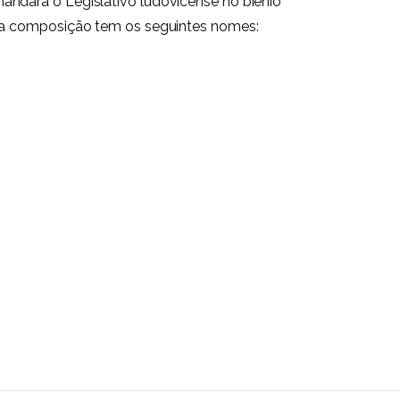
andará o Legislativo ludovicense no biênio
a composição tem os seguintes nomes: