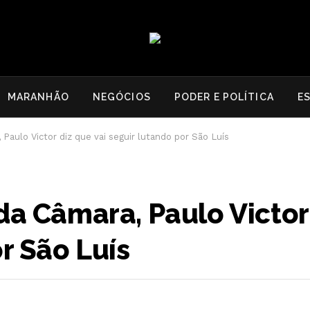
MARANHÃO
NEGÓCIOS
PODER E POLÍTICA
E
Paulo Victor diz que vai seguir lutando por São Luís
da Câmara, Paulo Victor
r São Luís