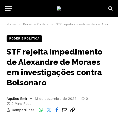
»
»
Home
Poder e Política
STF rejeita impedimento de Alexandre de Moraes em investigações contra Bolsonaro
PODER E POLÍTICA
STF rejeita impedimento
de Alexandre de Moraes
em investigações contra
Bolsonaro
Aquiles Emir
13 de dezembro de 2024
0
2 Mins Read
Compartilhar