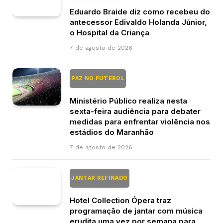
Eduardo Braide diz como recebeu do
antecessor Edivaldo Holanda Júnior,
o Hospital da Criança
7 de agosto de 2026
PAZ NO FUTEBOL
Ministério Público realiza nesta
sexta-feira audiência para debater
medidas para enfrentar violência nos
estádios do Maranhão
7 de agosto de 2026
JANTAR REFINADO
Hotel Collection Ópera traz
programação de jantar com música
erudita uma vez por semana para