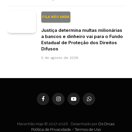
FILA NÃO ANDA
Justiça determina multas milionárias
a bancos e dinheiro vai para o Fundo
Estadual de Proteção dos Direitos
Difusos
5 de agosto de 2026
Facebook
Instagram
YouTube
WhatsApp
Maranhão Hoje © 2017-2026 . Desenhado por
Os Orcas
.
Política de Privacidade
/
Termos de Uso