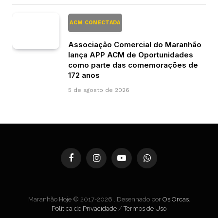
ACM CONECTADA
Associação Comercial do Maranhão
lança APP ACM de Oportunidades
como parte das comemorações de
172 anos
5 de agosto de 2026
Facebook
Instagram
YouTube
WhatsApp
Maranhão Hoje © 2017-2026 . Desenhado por
Os Orcas
.
Política de Privacidade
/
Termos de Uso