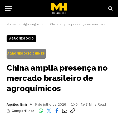
»
»
Home
Agronegócio
China amplia presença no mercado brasileiro de agroquímicos
AGRONEGÓCIO
AGRONEGÓCIO CHINÊS
China amplia presença no
mercado brasileiro de
agroquímicos
Aquiles Emir
6 de julho de 2026
0
3 Mins Read
Compartilhar