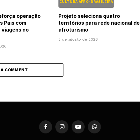
CULTURA AFRO-BRASILEIRA
eforça operação
Projeto seleciona quatro
os Pais com
territórios para rede nacional de
 viagens no
afroturismo
3 de agosto de 2026
2026
 A COMMENT
Facebook
Instagram
YouTube
WhatsApp