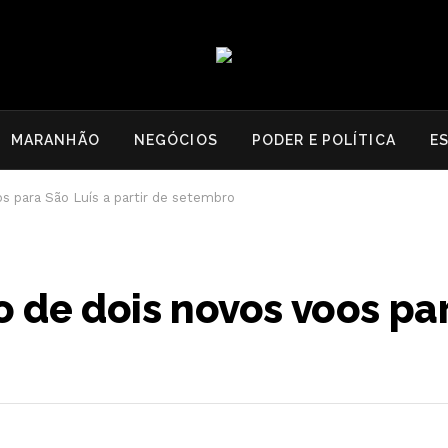
MARANHÃO
NEGÓCIOS
PODER E POLÍTICA
E
os para São Luís a partir de setembro
o de dois novos voos pa