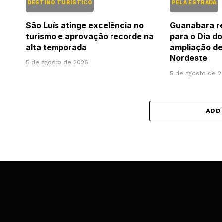
DESTINO TURÍSTICO
PELA ESTRADA
São Luís atinge excelência no
Guanabara r
turismo e aprovação recorde na
para o Dia d
alta temporada
ampliação de
Nordeste
5 de agosto de 2026
5 de agosto de 
ADD