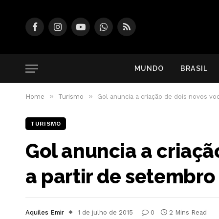
Facebook
Instagram
YouTube
WhatsApp
RSS
MUNDO
BRASIL
»
»
Home
Turismo
Gol anuncia a criação de dois novos vo
TURISMO
Gol anuncia a criaçã
a partir de setembro
Aquiles Emir
1 de julho de 2015
0
2 Mins Read