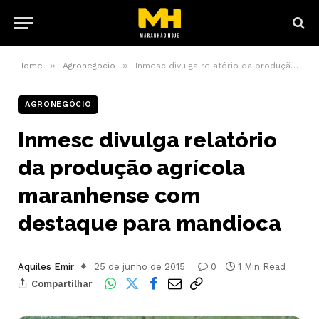
»
»
Home
Agronegócio
Inmesc divulga relatório da produção agrícola maranhense com destaque para mandioca
AGRONEGÓCIO
Inmesc divulga relatório
da produção agrícola
maranhense com
destaque para mandioca
Aquiles Emir
25 de junho de 2015
0
1 Min Read
Compartilhar