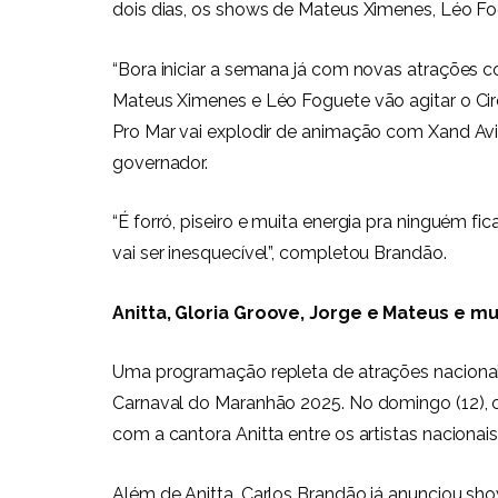
dois dias, os shows de Mateus Ximenes, Léo F
“Bora iniciar a semana já com novas atrações c
Mateus Ximenes e Léo Foguete vão agitar o Circ
Pro Mar vai explodir de animação com Xand Avi
governador.
“É forró, piseiro e muita energia pra ninguém fi
vai ser inesquecível”, completou Brandão.
Anitta, Gloria Groove, Jorge e Mateus e mu
Uma programação repleta de atrações naciona
Carnaval do Maranhão 2025. No domingo (12), 
com a cantora Anitta entre os artistas nacionai
Além de Anitta, Carlos Brandão já anunciou sho