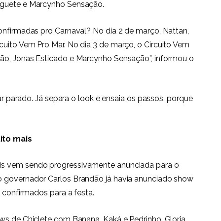
oguete e Marcynho Sensação.
onfirmadas pro Carnaval? No dia 2 de março, Nattan,
uito Vem Pro Mar. No dia 3 de março, o Circuito Vem
ão, Jonas Esticado e Marcynho Sensação”, informou o
car parado. Já separa o look e ensaia os passos, porque
ito mais
is vem sendo progressivamente anunciada para o
o governador Carlos Brandão já havia anunciado show
s confirmados para a festa.
ws de Chiclete com Banana, Kaká e Pedrinho, Gloria