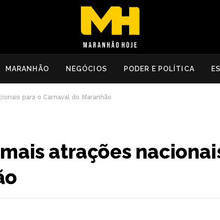
MARANHÃO
NEGÓCIOS
PODER E POLÍTICA
E
cionais para o Carnaval do Maranhão
mais atrações nacionai
ão