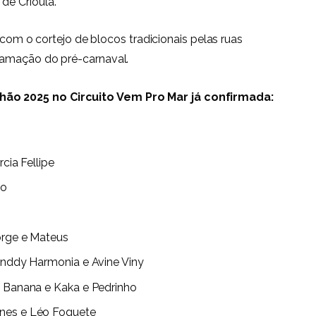
de Crioula.
, com o cortejo de blocos tradicionais pelas ruas
ramação do pré-carnaval.
ão 2025 no Circuito Vem Pro Mar já confirmada:
rcia Fellipe
io
Jorge e Mateus
Xanddy Harmonia e Avine Viny
m Banana e Kaka e Pedrinho
enes e Léo Foguete