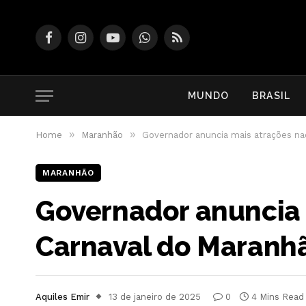
Facebook
Instagram
YouTube
WhatsApp
RSS
MUNDO
BRASIL
»
»
Home
Maranhão
Governador anuncia mais atrações na
MARANHÃO
Governador anuncia 
Carnaval do Maranh
Aquiles Emir
13 de janeiro de 2025
0
4 Mins Read