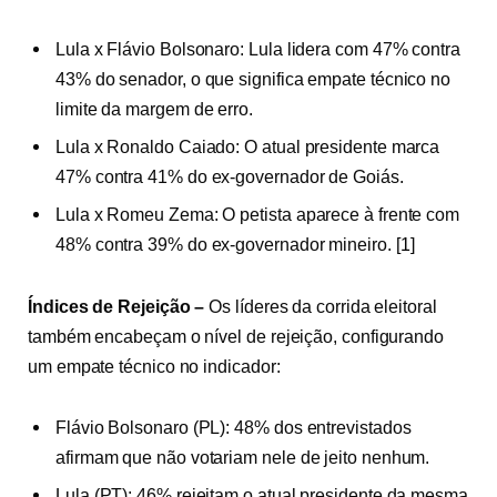
Lula x Flávio Bolsonaro: Lula lidera com 47% contra
43% do senador, o que significa empate técnico no
limite da margem de erro.
Lula x Ronaldo Caiado: O atual presidente marca
47% contra 41% do ex-governador de Goiás.
Lula x Romeu Zema: O petista aparece à frente com
48% contra 39% do ex-governador mineiro.
[
1
]
Índices de Rejeição –
Os líderes da corrida eleitoral
também encabeçam o nível de rejeição, configurando
um empate técnico no indicador:
Flávio Bolsonaro (PL): 48% dos entrevistados
afirmam que não votariam nele de jeito nenhum.
Lula (PT): 46% rejeitam o atual presidente da mesma