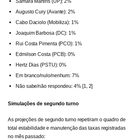
Samara Martins (UP): 2%
Augusto Cury (Avante): 2%
Cabo Daciolo (Mobiliza): 1%
Joaquim Barbosa (DC): 1%
Rui Costa Pimenta (PCO): 1%
Edmilson Costa (PCB): 0%
Hertz Dias (PSTU): 0%
Em branco/nulo/nenhum: 7%
Não sabe/não respondeu: 4%
[
1
,
2
]
Simulações de segundo turno
As projeções de segundo turno repetiram o quadro de
total estabilidade e manutenção das taxas registradas
no mês passado: