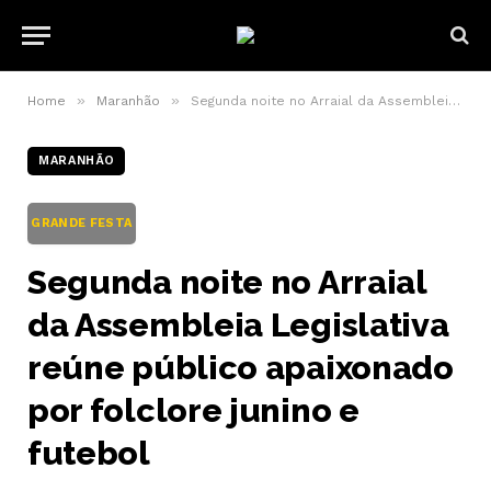
»
»
Home
Maranhão
Segunda noite no Arraial da Assembleia Legislativa reúne público apaixonado por folclore junino e futebol
MARANHÃO
GRANDE FESTA
Segunda noite no Arraial
da Assembleia Legislativa
reúne público apaixonado
por folclore junino e
futebol