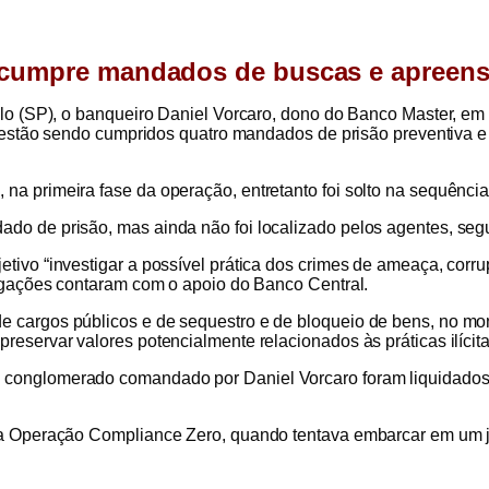
cumpre mandados de buscas e apreen
aulo (SP), o banqueiro Daniel Vorcaro, dono do Banco Master, e
ue estão sendo cumpridos quatro mandados de prisão preventiva 
a primeira fase da operação, entretanto foi solto na sequência 
ado de prisão, mas ainda não foi localizado pelos agentes, se
tivo “investigar a possível prática dos crimes de ameaça, corru
tigações contaram com o apoio do Banco Central.
 cargos públicos e de sequestro e de bloqueio de bens, no mont
reservar valores potencialmente relacionados às práticas ilícit
 conglomerado comandado por Daniel Vorcaro foram liquidados 
e a Operação Compliance Zero, quando tentava embarcar em um 