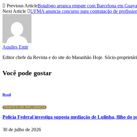
Previous Article
Botafogo arranca empate com Barcelona em Guayaqui
Next Article
UFMA anuncia concurso para contratação de profissionai
Aquiles Emir
Editor chefe da Revista e do site do Maranhão Hoje. Sócio-propriet
Você pode gostar
Brasil
TRÁFICO DE INFLUÊNCIA
Polícia Federal investiga suposta mediação de Lulinha, filho do 
30 de julho de 2026