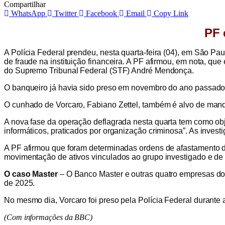
Compartilhar
WhatsApp
Twitter
Facebook
Email
Copy Link
PF 
A Polícia Federal prendeu, nesta quarta-feira (04), em São P
de fraude na instituição financeira. A PF afirmou, em nota, q
do Supremo Tribunal Federal (STF) André Mendonça.
O banqueiro já havia sido preso em novembro do ano passado, n
O cunhado de Vorcaro, Fabiano Zettel, também é alvo de mand
A nova fase da operação deflagrada nesta quarta tem como obje
informáticos, praticados por organização criminosa”. As inves
A PF afirmou que foram determinadas ordens de afastamento de
movimentação de ativos vinculados ao grupo investigado e de p
O caso Master
– O Banco Master e outras quatro empresas do
de 2025.
No mesmo dia, Vorcaro foi preso pela Polícia Federal durant
(Com informações da BBC)