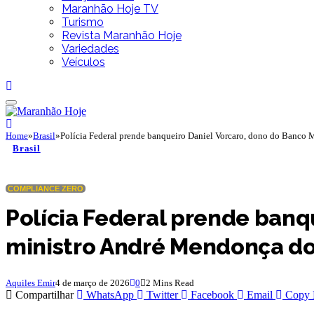
Maranhão Hoje TV
Turismo
Revista Maranhão Hoje
Variedades
Veículos
Home
»
Brasil
»
Polícia Federal prende banqueiro Daniel Vorcaro, dono do Banco
Brasil
COMPLIANCE ZERO
Polícia Federal prende banq
ministro André Mendonça d
Aquiles Emir
4 de março de 2026
0
2 Mins Read
Compartilhar
WhatsApp
Twitter
Facebook
Email
Copy 