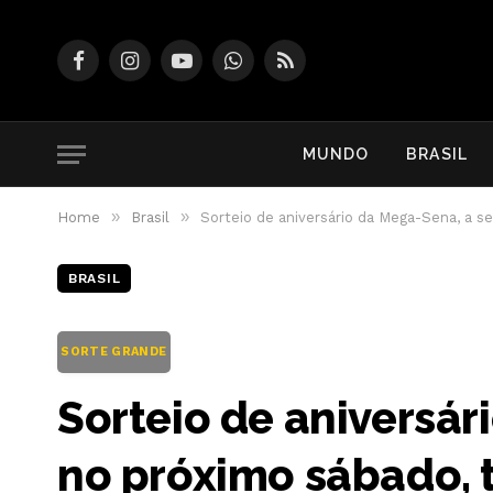
Facebook
Instagram
YouTube
WhatsApp
RSS
MUNDO
BRASIL
»
»
Home
Brasil
Sorteio de aniversário da Mega-Sena, a 
BRASIL
SORTE GRANDE
Sorteio de aniversár
no próximo sábado,