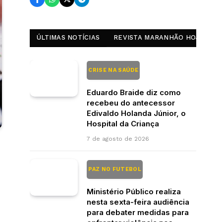
ÚLTIMAS NOTÍCIAS
REVISTA MARANHÃO HOJE
CRISE NA SAÚDE
Eduardo Braide diz como
recebeu do antecessor
Edivaldo Holanda Júnior, o
Hospital da Criança
7 de agosto de 2026
PAZ NO FUTEBOL
Ministério Público realiza
nesta sexta-feira audiência
para debater medidas para