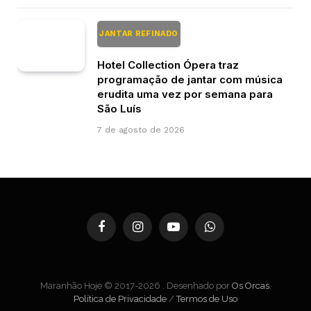
JANTAR REFINADO
Hotel Collection Ópera traz
programação de jantar com música
erudita uma vez por semana para
São Luís
7 de agosto de 2026
Facebook
Instagram
YouTube
WhatsApp
Maranhão Hoje © 2017-2026 . Desenhado por
Os Orcas
.
Política de Privacidade
/
Termos de Uso